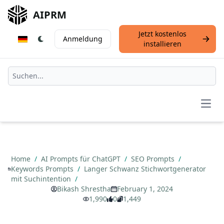
AIPRM
Jetzt kostenlos
Anmeldung
installieren
Open
Home
/
AI Prompts für ChatGPT
/
SEO Prompts
/
Keywords Prompts
/
Langer Schwanz Stichwortgenerator
mit Suchintention
/
Bikash Shrestha
February 1, 2024
1,990
0
1,449