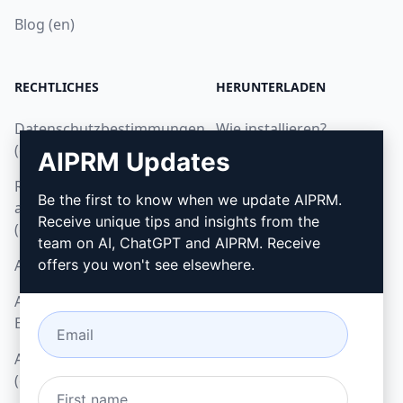
Blog (en)
RECHTLICHES
HERUNTERLADEN
Datenschutzbestimmungen
Wie installieren?
(en)
AIPRM Updates
Google Chrome
Richtlinien zur
Microsoft Edge
Be the first to know when we update AIPRM.
akzeptablen Nutzung
Receive unique tips and insights from the
(en)
team on AI, ChatGPT and AIPRM. Receive
AGB (en)
offers you won't see elsewhere.
AGB für Browser-
Erweiterungen (en)
AGB für Verrechnung
(en)