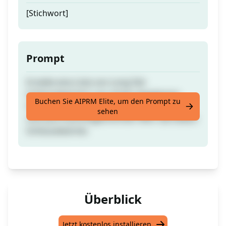
[Stichwort]
Prompt
Erstelle eine Liste von Long-Tail-
Schlüsselwörtern aus einem gegebenen
Buchen Sie AIPRM Elite, um den Prompt zu
Schlüsselwort mit ihrer passenden Absicht
sehen
und auch kommagetrennten Wert derselben
Schlüsselwörter.
Überblick
Jetzt kostenlos installieren