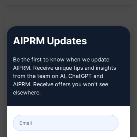
Beschreibung:
AIPRM Updates
Das [PROMPT] fordert ChatGPT auf, eine
Keyword-Recherche durchzuführen und die
Be the first to know when we update
AIPRM. Receive unique tips and insights
verschiedenen Unterkategorien oder Themen
from the team on AI, ChatGPT and
innerhalb dieser Keywords zu identifizieren. Die
AIPRM. Receive offers you won't see
Ausgabe wird detaillierte Einblicke in die
elsewhere.
relevanten Themen liefern, die mit den
eingegebenen Keywords in Verbindung stehen.
Indem Du die generierten Informationen nutzt,
kannst Du gezielteren Content erstellen, der auf