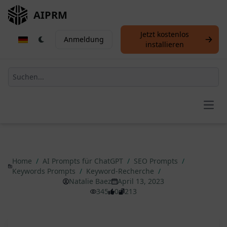
AIPRM
Jetzt kostenlos
Anmeldung
installieren
Open
Home
/
AI Prompts für ChatGPT
/
SEO Prompts
/
Keywords Prompts
/
Keyword-Recherche
/
Natalie Baez
April 13, 2023
345
0
213