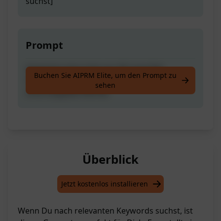
suchst]
Prompt
Generiere eine Liste von 30 Long-Tail-
Buchen Sie AIPRM Elite, um den Prompt zu
Schlüsselwörtern zu dem, was Du suchst,
sehen
ohne doppelte Wörter.
Überblick
Jetzt kostenlos installieren
Wenn Du nach relevanten Keywords suchst, ist