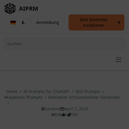
AIPRM
Jetzt kostenlos
Anmeldung
installieren
Open
Home
/
AI Prompts für ChatGPT
/
SEO Prompts
/
Keywords Prompts
/
Relevante Schlüsselwörter Generator
/
Sandine
April 7, 2023
838
0
593