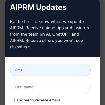
AIPRM Updates
Generiert eine Liste von 30 long-tail Keywords
Be the first to know when we update
Vermeidet Duplikate bei den generierten
AIPRM. Receive unique tips and insights
Wörtern
from the team on AI, ChatGPT and
Hilft Dir, relevante Keywords für Deine Suche
AIPRM. Receive offers you won't see
zu finden
elsewhere.
Vorteile:
Spart Zeit bei der manuellen Keyword-
Recherche
Bietet eine Vielzahl von Keywords für
I agree to receive emails
genauere Suchergebnisse