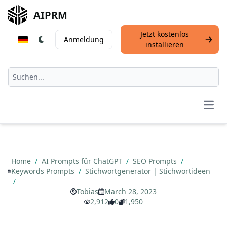
AIPRM
Jetzt kostenlos
Anmeldung
installieren
Open
Home
/
AI Prompts für ChatGPT
/
SEO Prompts
/
Keywords Prompts
/
Stichwortgenerator | Stichwortideen
/
Tobias
March 28, 2023
2,912
0
1,950