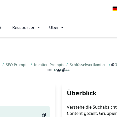
)
Ressourcen
Über
T
/
SEO Prompts
/
Ideation Prompts
/
Schlüsselwortkontext
/
G
102
0
44
Überblick
Verstehe die Suchabsicht
Content gezielt. Gruppie