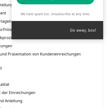
rstellung von Kundeneinreichungen
ient
We hate spam too. Unsubscribe at any time.
orlagen
dürfnisse von Agenturen
Go away, box!
ibprozess
itungen
t und Präsentation von Kundeneinreichungen
d
alität
t der Einreichungen
und Anleitung