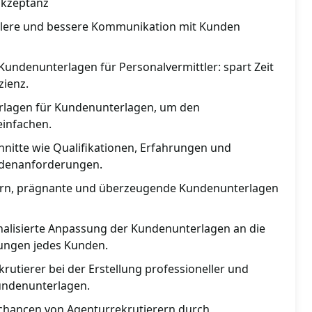
akzeptanz
ellere und bessere Kommunikation mit Kunden
e Kundenunterlagen für Personalvermittler: spart Zeit
zienz.
Vorlagen für Kundenunterlagen, um den
einfachen.
hnitte wie Qualifikationen, Erfahrungen und
ndenanforderungen.
lern, prägnante und überzeugende Kundenunterlagen
nalisierte Anpassung der Kundenunterlagen an die
ungen jedes Kunden.
rutierer bei der Erstellung professioneller und
ndenunterlagen.
schancen von Agenturrekrutierern durch