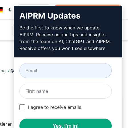
Anmeldung
Jetzt kostenlos installieren
AIPRM Updates
Be the first to know when we update
AIPRM. Receive unique tips and insights
from the team on AI, ChatGPT and AIPRM.
Receive offers you won't see elsewhere.
ung
/
Jen Fitzke
February 21, 2023
Jetzt kostenlos installieren
I agree to receive emails
tierer
Yes, I'm in!