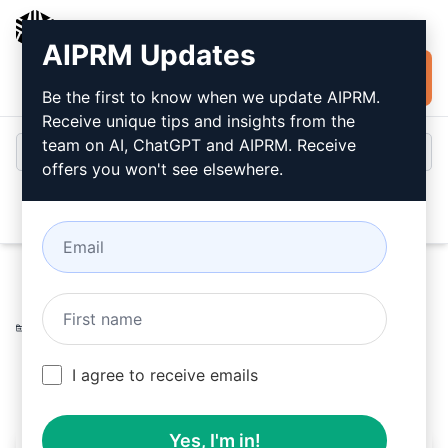
AIPRM
AIPRM Updates
Jetzt kostenlos
Anmeldung
installieren
Be the first to know when we update AIPRM.
Receive unique tips and insights from the
team on AI, ChatGPT and AIPRM. Receive
offers you won't see elsewhere.
Open
Home
/
AI Prompts für ChatGPT
/
Productivity Prompts
/
Respond Prompts
/
Immobilienmarkttrends
/
Tamra Simons-AI Consultant
January 7, 2024
I agree to receive emails
315
0
122
Yes, I'm in!