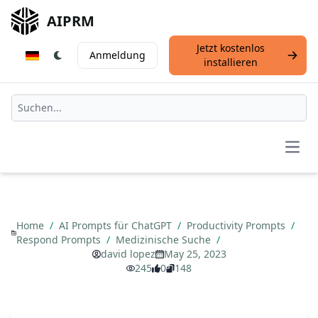
AIPRM
Jetzt kostenlos
Anmeldung
installieren
Open
Home
/
AI Prompts für ChatGPT
/
Productivity Prompts
/
Respond Prompts
/
Medizinische Suche
/
david lopez
May 25, 2023
245
0
148