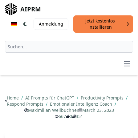
AIPRM
Jetzt kostenlos
Anmeldung
installieren
Open
Home
/
AI Prompts für ChatGPT
/
Productivity Prompts
/
Respond Prompts
/
Emotionaler Intelligenz Coach
/
Maximilian Weilbuchner
March 23, 2023
667
0
351