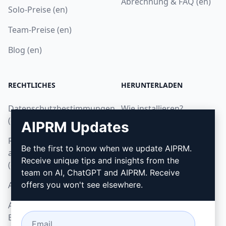
Abrechnung & FAQ (en)
Solo-Preise (en)
Team-Preise (en)
Blog (en)
RECHTLICHES
HERUNTERLADEN
Datenschutzbestimmungen
Wie installieren?
(en)
AIPRM Updates
Google Chrome
Richtlinien zur
Microsoft Edge
Be the first to know when we update AIPRM.
akzeptablen Nutzung
Receive unique tips and insights from the
(en)
team on AI, ChatGPT and AIPRM. Receive
AGB (en)
offers you won't see elsewhere.
AGB für Browser-
Erweiterungen (en)