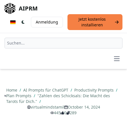
AIPRM
Jetzt kostenlos
Anmeldung
installieren
Open
Home
/
AI Prompts für ChatGPT
/
Productivity Prompts
/
Plan Prompts
/
"Zahlen des Schicksals: Die Macht des
Tarots für Dich."
/
virtualmindstamil
October 14, 2024
445
0
289