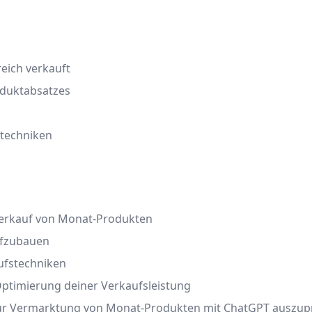
reich verkauft
oduktabsatzes
stechniken
Verkauf von Monat-Produkten
aufzubauen
ufstechniken
Optimierung deiner Verkaufsleistung
g zur Vermarktung von Monat-Produkten mit ChatGPT auszup