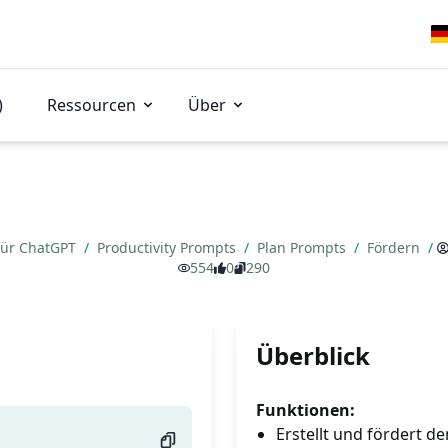
)
Ressourcen
Über
für ChatGPT
/
Productivity Prompts
/
Plan Prompts
/
Fördern
/
554
0
290
Überblick
Funktionen:
Erstellt und fördert 