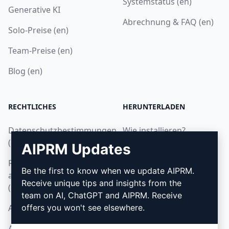
Systemstatus (en)
Generative KI
Abrechnung & FAQ (en)
Solo-Preise (en)
Team-Preise (en)
Blog (en)
RECHTLICHES
HERUNTERLADEN
Datenschutzbestimmungen
Wie installieren?
(en)
AIPRM Updates
Google Chrome
Richtlinien zur
Microsoft Edge
Be the first to know when we update AIPRM.
akzeptablen Nutzung
Receive unique tips and insights from the
(en)
team on AI, ChatGPT and AIPRM. Receive
AGB (en)
offers you won't see elsewhere.
AGB für Browser-