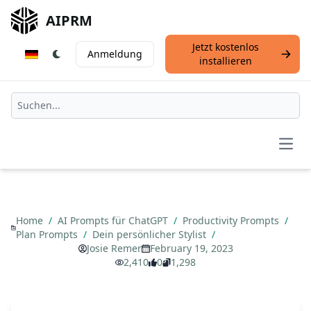
AIPRM
Jetzt kostenlos
Anmeldung
installieren
Open
Home
/
AI Prompts für ChatGPT
/
Productivity Prompts
/
Plan Prompts
/
Dein persönlicher Stylist
/
Josie Remer
February 19, 2023
2,410
0
1,298