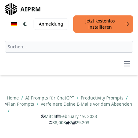
AIPRM
Jetzt kostenlos
Anmeldung
installieren
Open
Home
/
AI Prompts für ChatGPT
/
Productivity Prompts
/
Plan Prompts
/
Verfeinere Deine E-Mails vor dem Absenden
/
Mitch
February 19, 2023
38,003
2
29,203