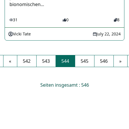
bionomischen...
31
0
8
Vicki Tate
July 22, 2024
«
542
543
544
545
546
»
Seiten insgesamt : 546