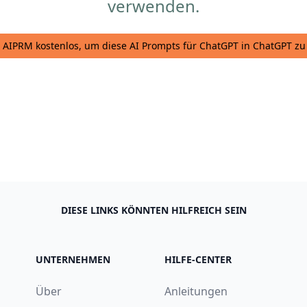
verwenden.
ie AIPRM kostenlos, um diese AI Prompts für ChatGPT in ChatGPT z
DIESE LINKS KÖNNTEN HILFREICH SEIN
UNTERNEHMEN
HILFE-CENTER
Über
Anleitungen