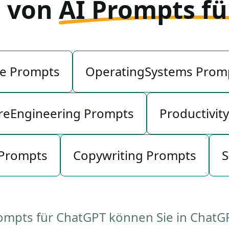
n von
AI Prompts f
e Prompts
OperatingSystems Prom
reEngineering Prompts
Productivit
 Prompts
Copywriting Prompts
S
rompts für ChatGPT können Sie in ChatG