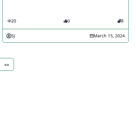
20
0
8
SJ
March 15, 2024
»»