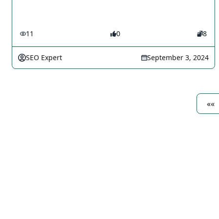
11
0
8
SEO Expert
September 3, 2024
««