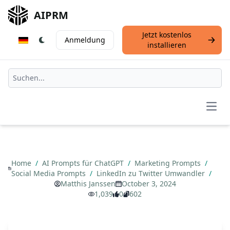
AIPRM
Jetzt kostenlos
Anmeldung
installieren
Open
Home
/
AI Prompts für ChatGPT
/
Marketing Prompts
/
Social Media Prompts
/
LinkedIn zu Twitter Umwandler
/
Matthis Janssen
October 3, 2024
1,039
0
602