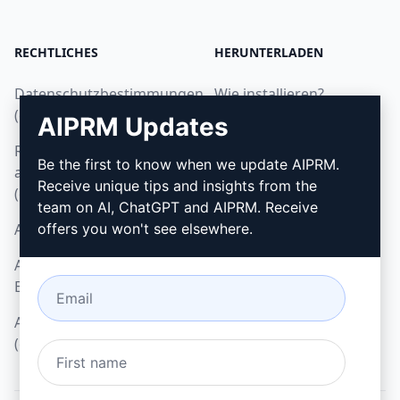
RECHTLICHES
HERUNTERLADEN
Datenschutzbestimmungen
Wie installieren?
(en)
AIPRM Updates
Google Chrome
Richtlinien zur
Microsoft Edge
Be the first to know when we update AIPRM.
akzeptablen Nutzung
Receive unique tips and insights from the
(en)
team on AI, ChatGPT and AIPRM. Receive
AGB (en)
offers you won't see elsewhere.
AGB für Browser-
Erweiterungen (en)
AGB für Verrechnung
(en)