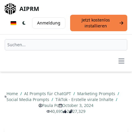
AIPRM
Jetzt kostenlos
Anmeldung
installieren
Open
Home
/
AI Prompts für ChatGPT
/
Marketing Prompts
/
Social Media Prompts
/
TikTok - Erstelle virale Inhalte
/
Paula Pc
October 3, 2024
40,695
2
27,329