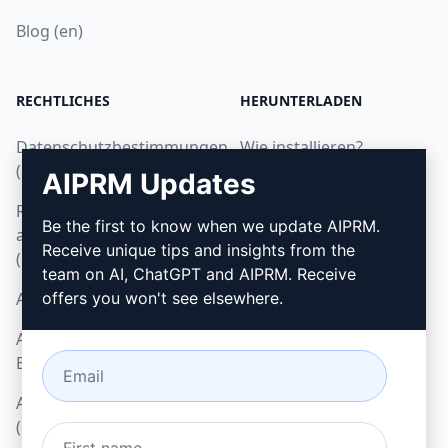
Blog (en)
RECHTLICHES
HERUNTERLADEN
Datenschutzbestimmungen
Wie installieren?
(en)
AIPRM Updates
Google Chrome
Richtlinien zur
Microsoft Edge
Be the first to know when we update AIPRM.
akzeptablen Nutzung
Receive unique tips and insights from the
(en)
team on AI, ChatGPT and AIPRM. Receive
AGB (en)
offers you won't see elsewhere.
AGB für Browser-
Erweiterungen (en)
AGB für Verrechnung
(en)