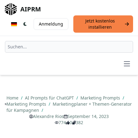
AIPRM
Jetzt kostenlos
Anmeldung
installieren
Open
Home
/
AI Prompts für ChatGPT
/
Marketing Prompts
/
Marketing Prompts
/
Marketingplaner + Themen-Generator
für Kampagnen
/
Alexandre Rios
September 14, 2023
774
0
382