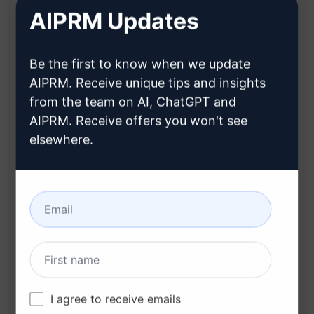
Spart Zeit und Mühe bei der Problemlösung
Hilft, die besten Entscheidungen zu treffen
Bietet sofortige Unterstützung, wenn du
I agree to receive emails
feststeckst
Fördert kritisches Denken und
Yes, I'm in!
Problemlösungsfähigkeiten
Mit dem "Best Solution Solver" kannst du sicher
We hate spam too. Unsubscribe at any time.
sein, dass du stets auf eine zuverlässige Lösung
zählen kannst. Lass dieses leistungsfähige Tool
Go away, box!
deine Probleme lösen und führe dich auf den
Weg zum Erfolg. Drücke jetzt den Button
"Probiere diesen Assistenten auf ChatGPT aus"
und erlebe die Vorteile selbst.