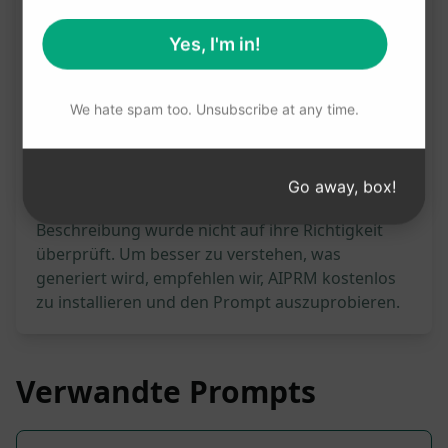
In Claude ausprobi
In ChatGPT ausprobi
eren
eren
Prompt-Statistiken
228
0
132
Bitte beachten Sie: Die vorstehende
Beschreibung wurde nicht auf ihre Richtigkeit
überprüft. Um besser zu verstehen, was
generiert wird, empfehlen wir, AIPRM kostenlos
zu installieren und den Prompt auszuprobieren.
Verwandte Prompts