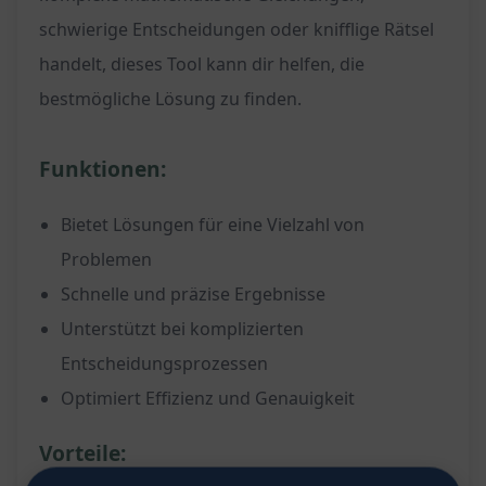
schwierige Entscheidungen oder knifflige Rätsel
handelt, dieses Tool kann dir helfen, die
bestmögliche Lösung zu finden.
AIPRM Updates
Funktionen:
Be the first to know when we update
Bietet Lösungen für eine Vielzahl von
AIPRM. Receive unique tips and insights
Problemen
from the team on AI, ChatGPT and
Schnelle und präzise Ergebnisse
AIPRM. Receive offers you won't see
Unterstützt bei komplizierten
elsewhere.
Entscheidungsprozessen
Optimiert Effizienz und Genauigkeit
Vorteile: