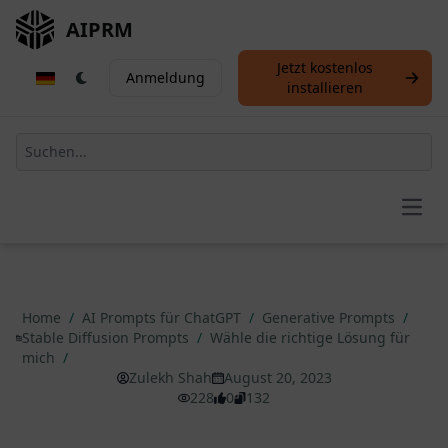
AIPRM
Jetzt kostenlos
Anmeldung
installieren
Open
Home
/
AI Prompts für ChatGPT
/
Generative Prompts
/
Stable Diffusion Prompts
/
Wähle die richtige Lösung für
mich
/
Zulekh Shah
August 20, 2023
228
0
132