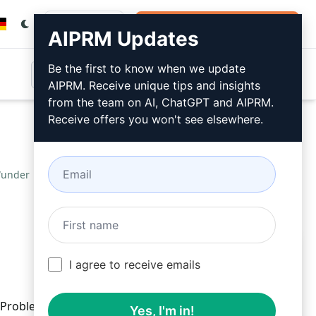
Anmeldung
Jetzt kostenlos installieren
AIPRM Updates
Be the first to know when we update
AIPRM. Receive unique tips and insights
from the team on AI, ChatGPT and AIPRM.
Receive offers you won't see elsewhere.
Wunder
/
AIPRM
February 19, 2023
Jetzt kostenlos installieren
I agree to receive emails
L-Problemen
Yes, I'm in!