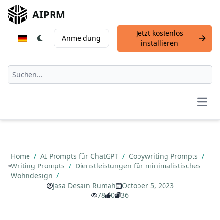
AIPRM
Jetzt kostenlos
Anmeldung
installieren
Open
Home
/
AI Prompts für ChatGPT
/
Copywriting Prompts
/
Writing Prompts
/
Dienstleistungen für minimalistisches
Wohndesign
/
Jasa Desain Rumah
October 5, 2023
78
0
36