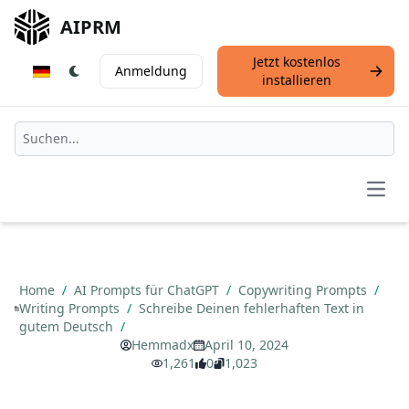
AIPRM
Jetzt kostenlos
Anmeldung
installieren
Open
Home
/
AI Prompts für ChatGPT
/
Copywriting Prompts
/
Writing Prompts
/
Schreibe Deinen fehlerhaften Text in
gutem Deutsch
/
Hemmadx
April 10, 2024
1,261
0
1,023