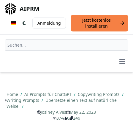
AIPRM
Jetzt kostenlos
Anmeldung
installieren
Open
Home
/
AI Prompts für ChatGPT
/
Copywriting Prompts
/
Writing Prompts
/
Übersetze einen Text auf natürliche
Weise.
/
Josiney Alves
May 22, 2023
374
0
246