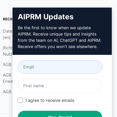
AIPRM Updates
RECHTLICHES
HERUNTERLADEN
Be the first to know when we update
Datenschutzbestimmungen
Wie installieren?
AIPRM. Receive unique tips and insights
(en)
from the team on AI, ChatGPT and AIPRM.
Google Chrome
Receive offers you won't see elsewhere.
Richtlinien zur akzeptablen
Microsoft Edge
Nutzung (en)
AGB (en)
AGB für Browser-
Erweiterungen (en)
AGB für Verrechnung (en)
I agree to receive emails