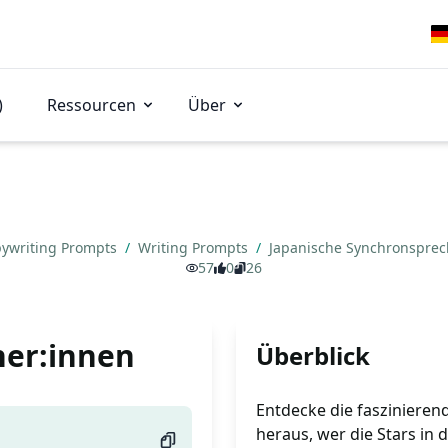
)
Ressourcen
Über
ywriting Prompts
/
Writing Prompts
/
Japanische Synchronspre
57
0
26
her:innen
Überblick
Entdecke die faszinieren
heraus, wer die Stars in d