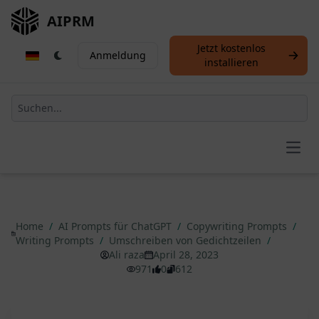
AIPRM
Jetzt kostenlos
Anmeldung
installieren
Open
Home
/
AI Prompts für ChatGPT
/
Copywriting Prompts
/
Writing Prompts
/
Umschreiben von Gedichtzeilen
/
Ali raza
April 28, 2023
971
0
612