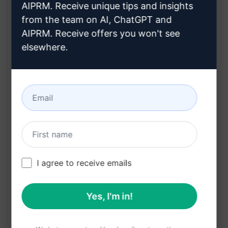
AIPRM. Receive unique tips and insights
from the team on AI, ChatGPT and
Funktionen des ChatGPT-Prompts:
AIPRM. Receive offers you won't see
elsewhere.
Unterstützt Dich beim Umformulieren von
Gedichtzeilen
Bietet kreative Wege, um die Originalität der
Zeilen beizubehalten
Ermöglicht es Dir, neue Perspektiven und
Interpretationen zu entdecken
Hilft Dir dabei, den poetischen Gehalt des
I agree to receive emails
Gedichts zu bewahren
Vorteile:
Yes, I'm in!
Schafft einzigartige Variationen von