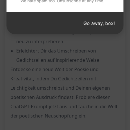
We hate spam too. Unsubscribe at any time.
Gedichtzeilen
Fördert Deine Kreativität und künstlerischen
Fähigkeiten
Go away, box!
Bietet eine innovative Möglichkeit, Gedichte
neu zu interpretieren
Erleichtert Dir das Umschreiben von
Gedichtzeilen auf inspirierende Weise
Entdecke eine neue Welt der Poesie und
Kreativität, indem Du Gedichtzeilen mit
Leichtigkeit umschreibst und Deinen eigenen
poetischen Ausdruck findest. Probiere diesen
ChatGPT-Prompt jetzt aus und tauche in die Welt
der poetischen Neuschöpfung ein.