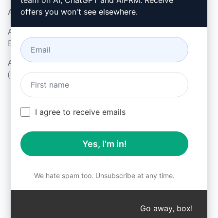
team on AI, ChatGPT and AIPRM. Receive
AGB (en)
offers you won't see elsewhere.
AGB für Browser-
Erweiterungen (en)
AGB für Verrechnung
(en)
I agree to receive emails
© 2026
All logos, trademarks, and registered trademarks are the
Yes, I'm in!
property of their respective owners.
AIPRM and other related brand names are registered
trademarks and are protected by international trademark
laws.
We hate spam too. Unsubscribe at any time.
Registered trademarks include USPTO 97778465, 97866052
and EU CTM EU18823472, EU18830896.
Unauthorized trademark use is prohibited, and may be a
Go away, box!
↑
violation of federal and state trademark laws.