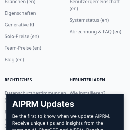
Branchen (en)
Benutzergemeinschaft
(en)
Eigenschaften
Systemstatus (en)
Generative KI
Abrechnung & FAQ (en)
Solo-Preise (en)
Team-Preise (en)
Blog (en)
RECHTLICHES
HERUNTERLADEN
Datenschutzbestimmungen
Wie installieren?
(en)
AIPRM Updates
Google Chrome
Richtlinien zur
Microsoft Edge
Be the first to know when we update AIPRM.
akzeptablen Nutzung
Receive unique tips and insights from the
(en)