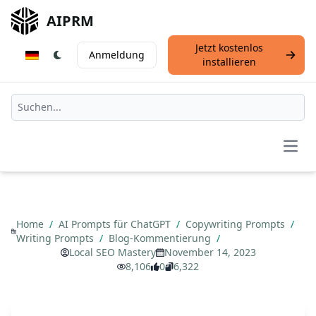
AIPRM
Jetzt kostenlos
Anmeldung
installieren
Open
Home
/
AI Prompts für ChatGPT
/
Copywriting Prompts
/
Writing Prompts
/
Blog-Kommentierung
/
Local SEO Mastery
November 14, 2023
8,106
0
6,322