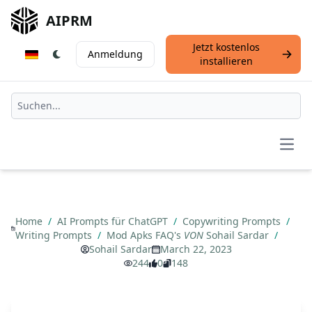
AIPRM
Jetzt kostenlos
Anmeldung
installieren
Open
Home
/
AI Prompts für ChatGPT
/
Copywriting Prompts
/
Writing Prompts
/
Mod Apks FAQ's
VON
Sohail Sardar
/
Sohail Sardar
March 22, 2023
244
0
148