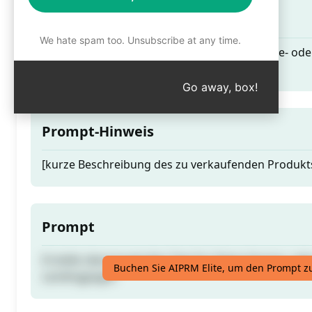
Teaser
We hate spam too. Unsubscribe at any time.
Erstelle überzeugenden Text für Deine Service- ode
Landingpages
Go away, box!
Prompt-Hinweis
[kurze Beschreibung des zu verkaufenden Produkts
Prompt
Erstelle überzeugenden Text für Deine Service- ode
Buchen Sie AIPRM Elite, um den Prompt z
Landingpages