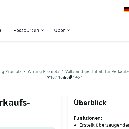
)
Ressourcen
Über
ing Prompts
/
Writing Prompts
/
Vollständiger Inhalt für Verkau
10,118
0
7,457
rkaufs-
Überblick
Funktionen:
Erstellt überzeugende