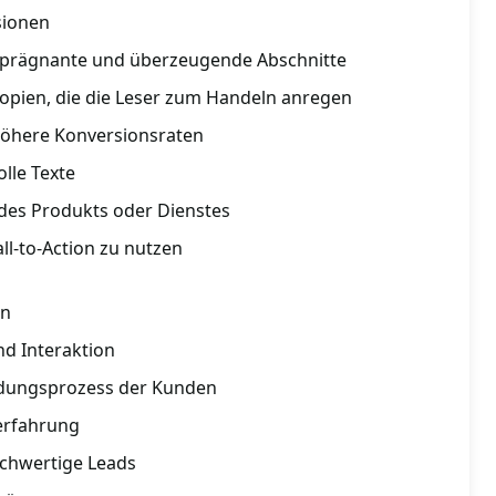
sionen
f prägnante und überzeugende Abschnitte
opien, die die Leser zum Handeln anregen
 höhere Konversionsraten
olle Texte
 des Produkts oder Dienstes
all-to-Action zu nutzen
en
d Interaktion
idungsprozess der Kunden
erfahrung
ochwertige Leads