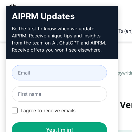
AIPRM
AIPRM Updates
Be the first to know when we update
Produkte
Preise
Prompts
GPTs (en
AIPRM. Receive unique tips and insights
from the team on AI, ChatGPT and AIPRM.
Receive offers you won't see elsewhere.
Home
/
AI Prompts für ChatGPT
/
Copywrit
Vollständiger Inhalt für Ve
I agree to receive emails
Landingpage
Yes, I'm in!