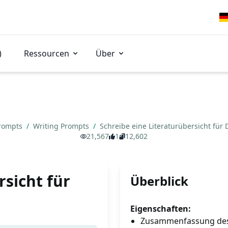
)
Ressourcen
Über
Prompts
/
Writing Prompts
/
Schreibe eine Literaturübersicht für
21,567
1
12,602
rsicht für
Überblick
Eigenschaften:
Zusammenfassung des L