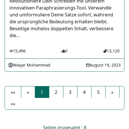
Revolutioniere Dein Schreiben mit unserem
innovativen Paraphrasierungs-Tool. Verwandle
und umformuliere Deine Sätze sofort, während
die ursprüngliche Bedeutung erhalten bleibt.
Beseitige mühelos doppelten Inhalt, verbessere
die...
15,496
0
13,120
Waqar Muhammad
August 19, 2023
««
«
1
2
3
4
5
»
»»
Seiten insgesamt : 8