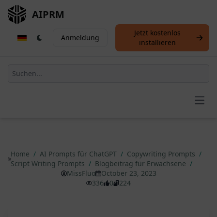
AIPRM
Jetzt kostenlos
Anmeldung
installieren
Open
Home
/
AI Prompts für ChatGPT
/
Copywriting Prompts
/
Script Writing Prompts
/
Blogbeitrag für Erwachsene
/
MissFluo
October 23, 2023
336
0
224