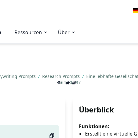
)
Ressourcen
Über
ywriting Prompts
/
Research Prompts
/
Eine lebhafte Gesellscha
64
0
37
Überblick
Funktionen:
Erstellt eine virtuelle