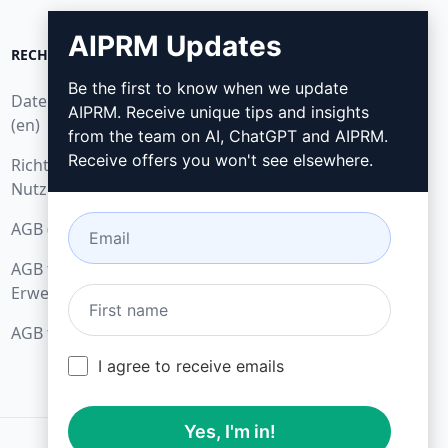
AIPRM Updates
RECHTLICHES
HERUNTERLADEN
Be the first to know when we update
Datenschutzbestimmungen
Wie installieren?
AIPRM. Receive unique tips and insights
(en)
from the team on AI, ChatGPT and AIPRM.
Google Chrome
Receive offers you won't see elsewhere.
Richtlinien zur akzeptablen
Microsoft Edge
Nutzung (en)
AGB (en)
AGB für Browser-
Erweiterungen (en)
AGB für Verrechnung (en)
I agree to receive emails
Yes, I'm in!