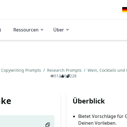
)
Ressourcen
Über
Copywriting Prompts
/
Research Prompts
/
Wein, Cocktails und
512
0
228
nke
Überblick
Bietet Vorschläge für
Deinen Vorlieben.