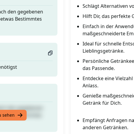
Schlägt Alternativen vor
 Nach den gegebenen
Hilft Dir, das perfekt
u etwas Bestimmtes
Einfach in der Anwend
maßgeschneiderte Em
Ideal für schnelle En
Lieblingsgetränke.
Persönliche Getränke
enötigst
das Passende.
Entdecke eine Vielzah
Anlass.
Genieße maßgeschneid
Getränk für Dich.
 Nach den gegebenen
u etwas Bestimmtes
u sehen
Empfängt Anfragen na
anderen Getränken.