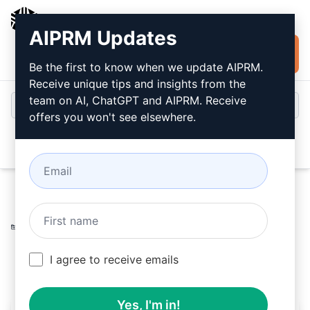
AIPRM
AIPRM Updates
Jetzt kostenlos
Anmeldung
installieren
Be the first to know when we update AIPRM.
Receive unique tips and insights from the
team on AI, ChatGPT and AIPRM. Receive
offers you won't see elsewhere.
Open
Home
/
AI Prompts für ChatGPT
/
Copywriting Prompts
/
Products Prompts
/
Produktbulletpunkte
/
#1 Amazon Consultant Agency
April 11, 2023
I agree to receive emails
1,194
0
659
Yes, I'm in!