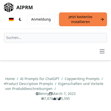
AIPRM
Jetzt kostenlos
Anmeldung
installieren
Open
Home
/
AI Prompts für ChatGPT
/
Copywriting Prompts
/
Product Description Prompts
/
Eigenschaften und Vorteile
von Produktbeschreibungen
/
Benny
March 7, 2023
7,870
0
5,595