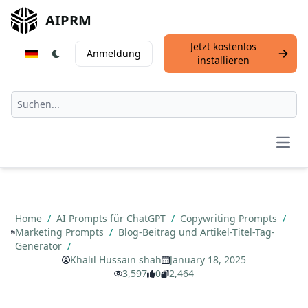
AIPRM
Jetzt kostenlos
Anmeldung
installieren
Open
Home
/
AI Prompts für ChatGPT
/
Copywriting Prompts
/
Marketing Prompts
/
Blog-Beitrag und Artikel-Titel-Tag-
Generator
/
Khalil Hussain shah
January 18, 2025
3,597
0
2,464