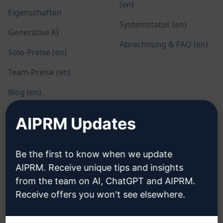
(en)
Eigenschaften
Systemstatus (en)
Generative KI
Abrechnung & FAQ (en)
Solo-Preise (en)
Team-Preise (en)
Blog (en)
AIPRM Updates
RECHTLICHES
HERUNTERLADEN
Datenschutzbestimmungen
Wie installieren?
Be the first to know when we update
(en)
AIPRM. Receive unique tips and insights
Google Chrome
from the team on AI, ChatGPT and AIPRM.
Richtlinien zur
Microsoft Edge
akzeptablen Nutzung
Receive offers you won't see elsewhere.
(en)