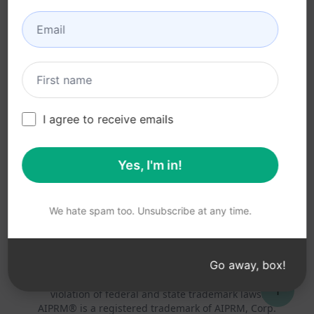
AGB (en)
AGB für Browser-
Erweiterungen (en)
AGB für Verrechnung
(en)
I agree to receive emails
Yes, I'm in!
© 2026
All logos, trademarks, and registered trademarks are the
property of their respective owners.
AIPRM and other related brand names are registered
We hate spam too. Unsubscribe at any time.
trademarks and are protected by international trademark
laws.
Registered trademarks include USPTO 97778465, 97866052
Go away, box!
and EU CTM EU18823472, EU18830896.
Unauthorized trademark use is prohibited, and may be a
↑
violation of federal and state trademark laws.
AIPRM® is a registered trademark of AIPRM, Corp.