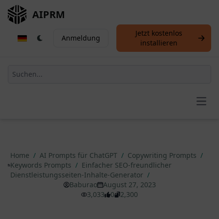
AIPRM
Jetzt kostenlos
Anmeldung
installieren
Open
Home
/
AI Prompts für ChatGPT
/
Copywriting Prompts
/
Keywords Prompts
/
Einfacher SEO-freundlicher
Dienstleistungsseiten-Inhalte-Generator
/
Baburao
August 27, 2023
3,033
0
2,300