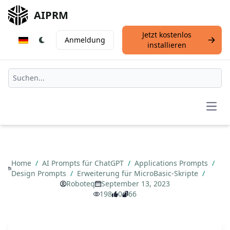
AIPRM
Jetzt kostenlos
Anmeldung
installieren
Open
Home
/
AI Prompts für ChatGPT
/
Applications Prompts
/
Design Prompts
/
Erweiterung für MicroBasic-Skripte
/
Roboteq
September 13, 2023
198
0
66