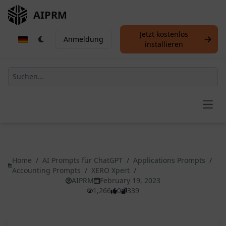
AIPRM
Jetzt kostenlos
Anmeldung
installieren
Open
Home
/
AI Prompts für ChatGPT
/
Applications Prompts
/
Accounting Prompts
/
XERO Xpert
/
AIPRM
February 19, 2023
1,266
0
339