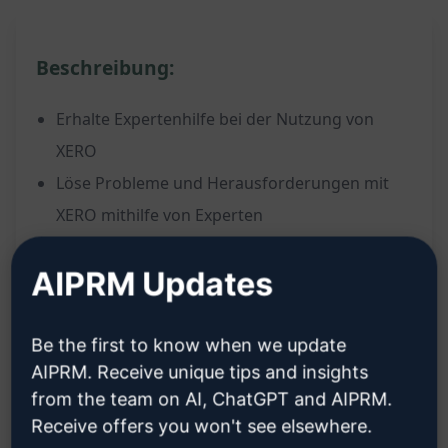
Beschreibung:
Erhalte Expertenhilfe bei der Nutzung von
XERO
Löse Probleme und Herausforderungen mit
XERO mithilfe von Experten
Verbessere Deine XERO-Kenntnisse und -
AIPRM Updates
Fähigkeiten
Erhalte maßgeschneiderte Lösungen und
Tipps für Deine XERO-Probleme
Be the first to know when we update
AIPRM. Receive unique tips and insights
from the team on AI, ChatGPT and AIPRM.
Vorteile:
Receive offers you won't see elsewhere.