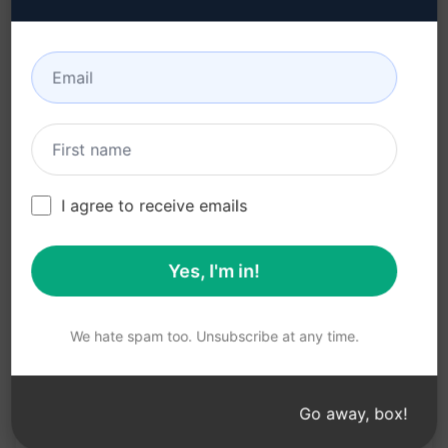
Schnelle Lösungen für XERO-Probleme
Verbesserte Effizienz bei der XERO-Nutzung
Individuelle Unterstützung durch Experten
Steigerung Deiner Fähigkeiten im Umgang mit
XERO
I agree to receive emails
In Claude ausprobi
In ChatGPT ausprobi
eren
eren
Yes, I'm in!
Prompt-Statistiken
We hate spam too. Unsubscribe at any time.
1,266
0
339
Go away, box!
Bitte beachten Sie: Die vorstehende
Beschreibung wurde nicht auf ihre Richtigkeit