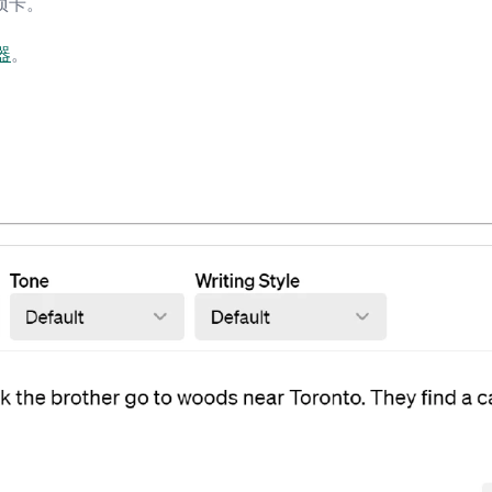
项卡。
器
。