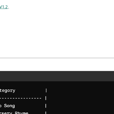
 V1.2
。