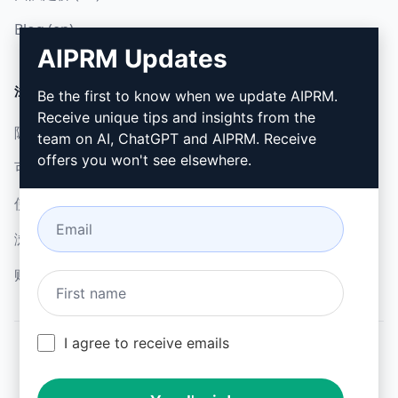
Blog (en)
AIPRM Updates
法律
下载
Be the first to know when we update AIPRM.
Receive unique tips and insights from the
隐私政策 (en)
如何安装 (en)
team on AI, ChatGPT and AIPRM. Receive
offers you won't see elsewhere.
可接受使用政策 (en)
谷歌浏览器 (en)
使用条款 (en)
微软边缘 (en)
浏览器扩展术语 (en)
账单条款 (en)
I agree to receive emails
© 2026
All logos, trademarks, and registered trademarks are the