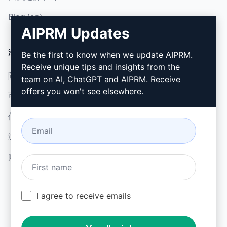
Blog (en)
AIPRM Updates
法律
下载
Be the first to know when we update AIPRM.
Receive unique tips and insights from the
隐私政策 (en)
如何安装 (en)
team on AI, ChatGPT and AIPRM. Receive
offers you won't see elsewhere.
可接受使用政策 (en)
谷歌浏览器 (en)
使用条款 (en)
微软边缘 (en)
浏览器扩展术语 (en)
账单条款 (en)
I agree to receive emails
© 2026
All logos, trademarks, and registered trademarks are the