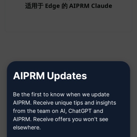
适用于 Edge 的 AIPRM Claude
步骤 2：创建 Claude 账户
AIPRM Updates
单击此处了解如何创建克劳德账户
Be the first to know when we update
AIPRM. Receive unique tips and insights
from the team on AI, ChatGPT and
AIPRM. Receive offers you won't see
elsewhere.
第 3 步：在您的克劳德中使用提示