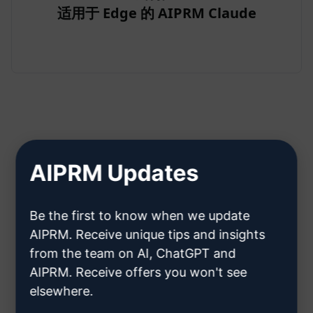
适用于 Edge 的 AIPRM Claude
步骤 2：创建 Claude 账户
AIPRM Updates
单击此处了解如何创建克劳德账户
Be the first to know when we update
AIPRM. Receive unique tips and insights
from the team on AI, ChatGPT and
AIPRM. Receive offers you won't see
elsewhere.
第 3 步：在您的克劳德中使用提示