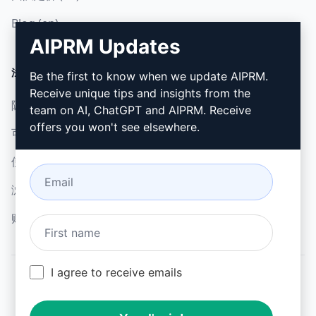
Blog (en)
AIPRM Updates
法律
下载
Be the first to know when we update AIPRM.
Receive unique tips and insights from the
隐私政策 (en)
如何安装 (en)
team on AI, ChatGPT and AIPRM. Receive
offers you won't see elsewhere.
可接受使用政策 (en)
谷歌浏览器 (en)
使用条款 (en)
微软边缘 (en)
浏览器扩展术语 (en)
账单条款 (en)
I agree to receive emails
© 2026
All logos, trademarks, and registered trademarks are the