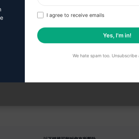
n
I agree to receive emails
ve
 3 步：在您的克劳德中使用
Yes, I'm in!
We hate spam too. Unsubscribe a
现在就在克劳德上试用提示
以下链接可能对您有所帮助