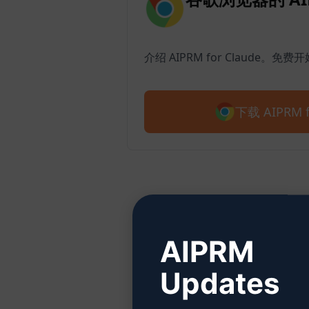
介绍 AIPRM for Claude。免费
下载 AIPRM f
AIPRM
Updates