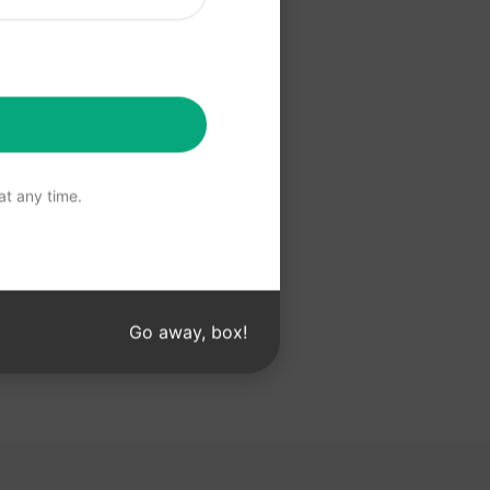
提示
t any time.
Go away, box!