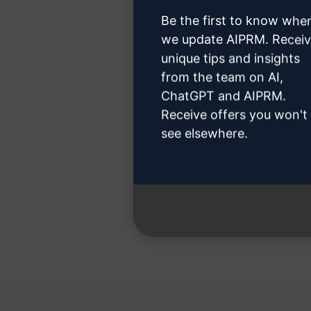
Be the first to know whe
we update AIPRM. Recei
unique tips and insights
第
from the team on AI,
ChatGPT and AIPRM.
Receive offers you won't
see elsewhere.