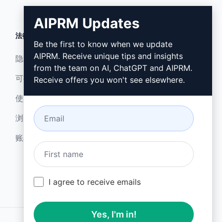
AIPRM Updates
法律
下载
Be the first to know when we update
AIPRM. Receive unique tips and insights
隐私政策 (en)
如何安装 (en)
from the team on AI, ChatGPT and AIPRM.
可接受使用政策 (en)
谷歌浏览器 (en)
Receive offers you won't see elsewhere.
使用条款 (en)
微软边缘 (en)
浏览器扩展术语 (en)
账单条款 (en)
I agree to receive emails
Yes, I'm in!