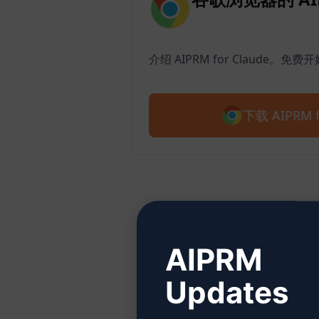
介绍 AIPRM for Claude。免费
下载 AIPRM f
AIPRM
Updates