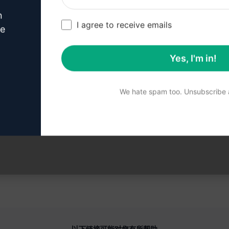
n
I agree to receive emails
ve
 3 步：在您的克劳德中使用
Yes, I'm in!
We hate spam too. Unsubscribe a
现在就在克劳德上试用提示
以下链接可能对您有所帮助