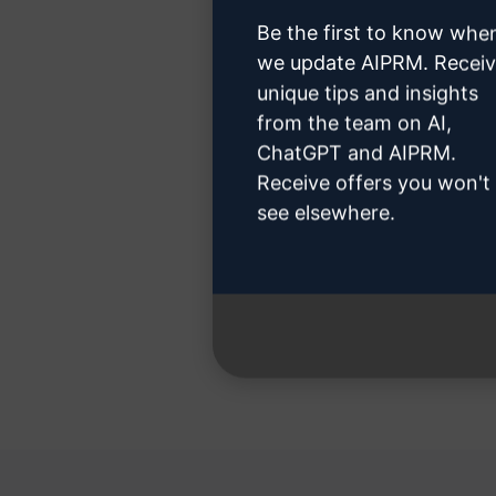
Be the first to know whe
we update AIPRM. Recei
unique tips and insights
第
from the team on AI,
ChatGPT and AIPRM.
Receive offers you won't
see elsewhere.