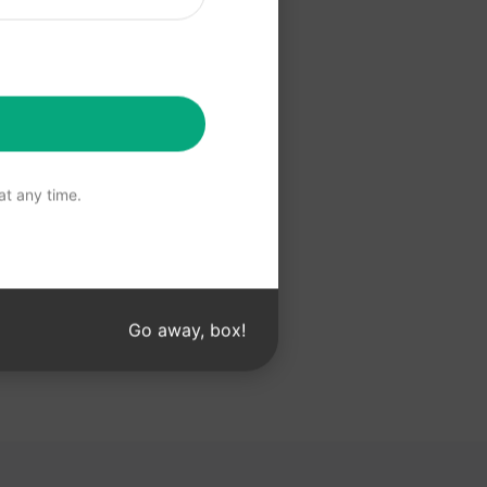
提示
t any time.
Go away, box!