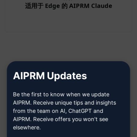
适用于 Edge 的 AIPRM Claude
步骤 2：创建 Claude 账户
AIPRM Updates
单击此处了解如何创建克劳德账户
Be the first to know when we update
AIPRM. Receive unique tips and insights
from the team on AI, ChatGPT and
AIPRM. Receive offers you won't see
elsewhere.
第 3 步：在您的克劳德中使用提示