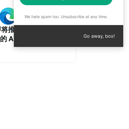
We hate spam too. Unsubscribe at any time.
即将推出
Go away, box!
的 AIPRM Claude