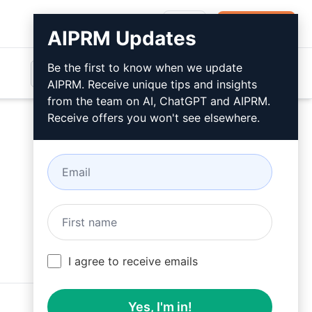
登录
免费安装
AIPRM Updates
Be the first to know when we update
AIPRM. Receive unique tips and insights
from the team on AI, ChatGPT and AIPRM.
Receive offers you won't see elsewhere.
I agree to receive emails
Yes, I'm in!