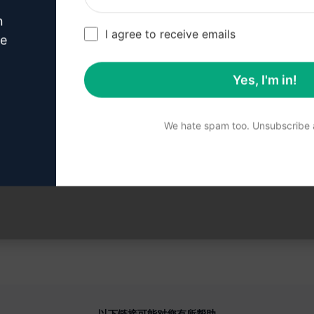
n
I agree to receive emails
ve
 3 步：在您的克劳德中使用
Yes, I'm in!
We hate spam too. Unsubscribe a
现在就在克劳德上试用提示
以下链接可能对您有所帮助