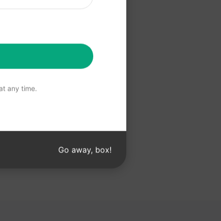
提示
t any time.
Go away, box!