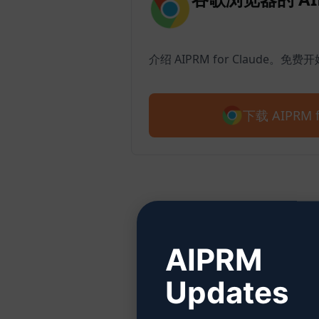
介绍 AIPRM for Claude。免费
下载 AIPRM f
AIPRM
Updates