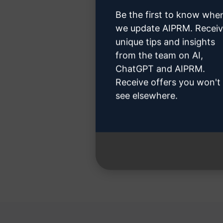
Be the first to know whe
we update AIPRM. Recei
unique tips and insights
第
from the team on AI,
ChatGPT and AIPRM.
Receive offers you won't
see elsewhere.